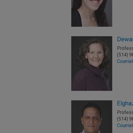
Dewar
Profes
(514) 
Courrie
Elgha
Profes
(514) 
Courrie