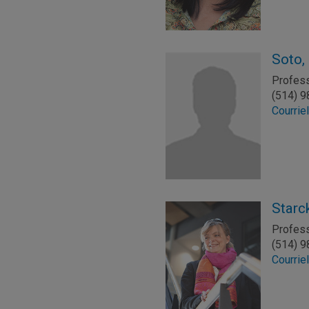
Soto,
Profes
(514) 
Courrie
Starck
Profes
(514) 
Courrie