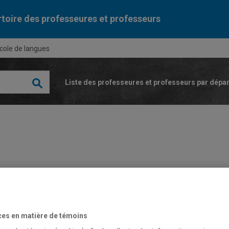
toire des professeures et professeurs
cole de langues
Liste des professeures et professeurs par dépa
Bertr
Profes
ces en matière de témoins
(514) 