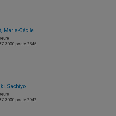
t, Marie-Cécile
seure
987-3000 poste 2545
l
ki, Sachiyo
seure
987-3000 poste 2942
l