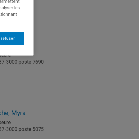
permettent
l
nalyser les
ctionnant
 refuser
ine, Chirine
seure
987-3000 poste 7690
l
che, Myra
seure
987-3000 poste 5075
l