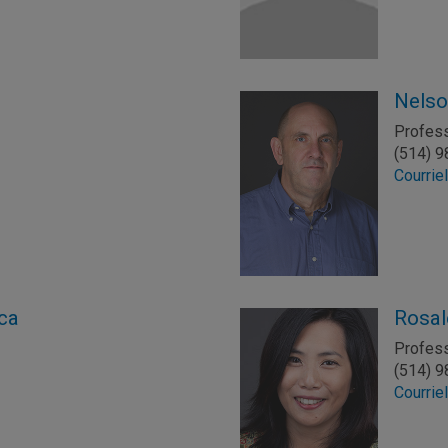
Nelso
Profes
(514) 
Courrie
ca
Rosal
Profes
(514) 
Courrie