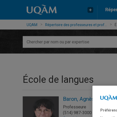
Réper
UQAM
Répertoire des professeures et prof...
É
Chercher
par
nom
ou
par
expertise
École de langues
Baron, Agnès
Professeure
Préféren
(514) 987-3000 poste 2643