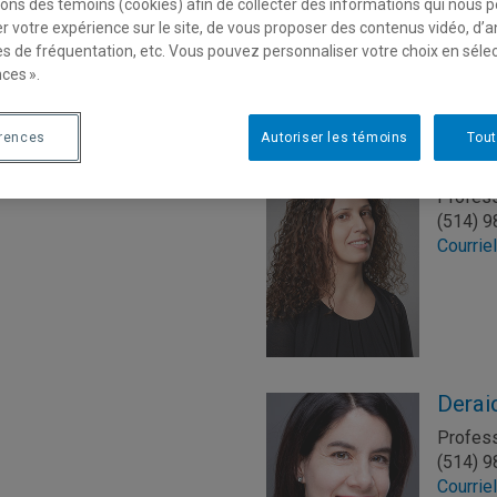
sons des témoins (cookies) afin de collecter des informations qui nous 
Courrie
r votre expérience sur le site, de vous proposer des contenus vidéo, d’a
es de fréquentation, etc. Vous pouvez personnaliser votre choix en séle
ces ».
érences
Autoriser les témoins
Tout
Chams
Profes
(514) 
Courrie
Derai
Profes
(514) 
Courrie