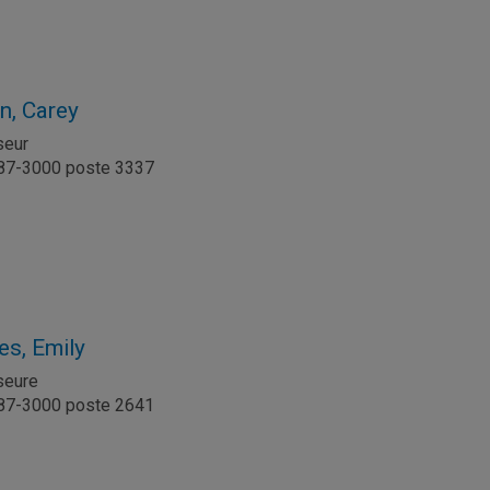
n, Carey
seur
987-3000 poste 3337
l
es, Emily
seure
987-3000 poste 2641
l