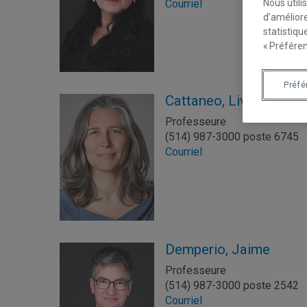
Nous utili
Courriel
d’améliore
statistiqu
« Préféren
Préf
Cattaneo, Livia
Professeure
(514) 987-3000 poste 6745
Courriel
Demperio, Jaime
Professeure
(514) 987-3000 poste 2542
Courriel