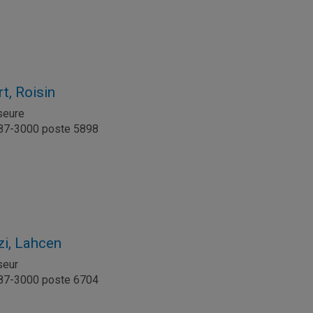
t, Roisin
seure
987-3000 poste 5898
l
zi, Lahcen
seur
987-3000 poste 6704
l