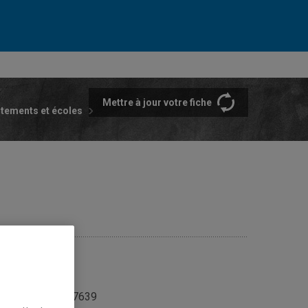
Mettre à jour votre fiche
rtements et écoles
and, Juliane
seure
987-3000 poste 7639