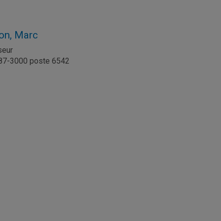
on, Marc
seur
987-3000 poste 6542
l