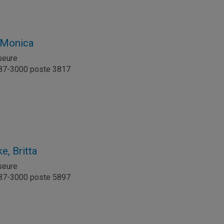
 Monica
seure
987-3000 poste 3817
l
e, Britta
seure
987-3000 poste 5897
l