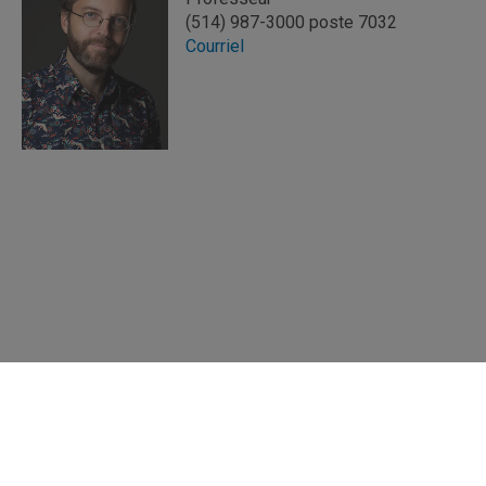
(514) 987-3000 poste 7032
Courriel
Répertoire des professeures et professeurs
Nous joindre
UQAM - Université du Québec à Montréal
Préférences des témoins