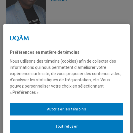
Cohen, Yolande
Professeure
Préférences en matière de témoins
(514) 987-3000 poste 8425
Nous utilisons des témoins (cookies) afin de collecter des
Courriel
informations qui nous permettent d’améliorer votre
expérience sur le site, de vous proposer des contenus vidéo,
d’analyser les statistiques de fréquentation, etc. Vous
pouvez personnaliser votre choix en sélectionnant
« Préférences ».
Colantonio, Laurent
Autoriser les témoins
Professeur
(514) 987-3000 poste 6409
Courriel
Tout refuser