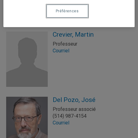
Préférences
Crevier, Martin
Professeur
Courriel
Del Pozo, José
Professeur associé
(514) 987-4154
Courriel