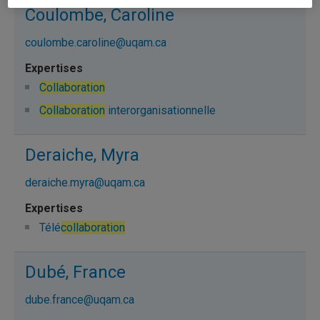
Coulombe, Caroline
coulombe.caroline@uqam.ca
Collaboration
Collaboration
interorganisationnelle
Deraiche, Myra
deraiche.myra@uqam.ca
Télé
collaboration
Dubé, France
dube.france@uqam.ca