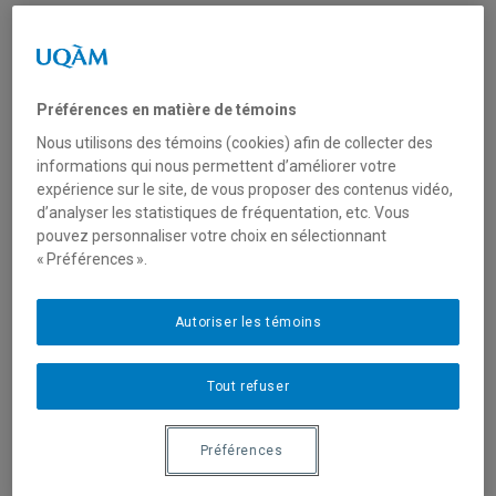
cassivi.luc@uqam.ca
Outils de
collaboration
électronique
Préférences en matière de témoins
Nous utilisons des témoins (cookies) afin de collecter des
Charette, Josée
informations qui nous permettent d’améliorer votre
expérience sur le site, de vous proposer des contenus vidéo,
charette.josee@uqam.ca
d’analyser les statistiques de fréquentation, etc. Vous
pouvez personnaliser votre choix en sélectionnant
« Préférences ».
Collaboration
famille-école
Autoriser les témoins
Cloutier, Amélie
cloutier.amelie@uqam.ca
Tout refuser
Collaboration
interorganisationnelle
Préférences