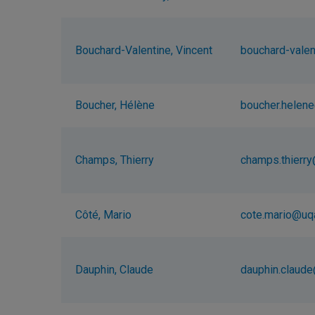
Bouchard-Valentine, Vincent
bouchard-valen
Boucher, Hélène
boucher.helen
Champs, Thierry
champs.thierr
Côté, Mario
cote.mario@uq
Dauphin, Claude
dauphin.claud