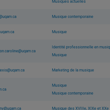
Musiques actuelles
c@uqam.ca
Musique contemporaine
@uqam.ca
Musique
Identité professionnelle en musi
on.caroline@uqam.ca
Musique
alexis@uqam.ca
Marketing de la musique
Musique
m.ca
Musique contemporaine
hony@uqam.ca
Musique des XVIIIe, XIXe et XXe 