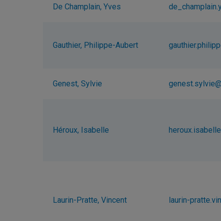
De Champlain, Yves
de_champlain
Gauthier, Philippe-Aubert
gauthier.phili
Genest, Sylvie
genest.sylvie
Héroux, Isabelle
heroux.isabel
Laurin-Pratte, Vincent
laurin-pratte.