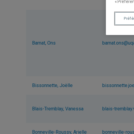
« Préféren
Préf
Barnat, Ons
barnat.ons@uq
Bissonnette, Joëlle
bissonnette.jo
Blais-Tremblay, Vanessa
blais-trembla
Bonneville-Roussy, Arielle
bonneville-rou