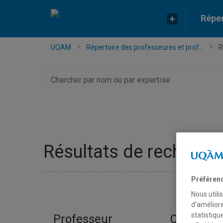
Réper
UQAM
Répertoire des professeures et prof...
R
Chercher
par
nom
ou
par
expertise
Résultats de recherch
Préféren
Nous utili
d’améliore
statistiqu
Professeur
Courriel