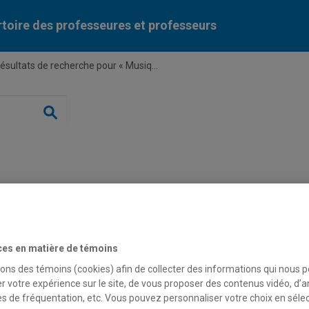
toire des professeures et professeurs
ésultats de recherche pour « Musiq...
Liste des professeures et professeurs par dépa
e pour « Musique »
ces en matière de témoins
sons des témoins (cookies) afin de collecter des informations qui nous 
r votre expérience sur le site, de vous proposer des contenus vidéo, d’a
es de fréquentation, etc. Vous pouvez personnaliser votre choix en séle
Expertise(s)