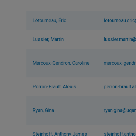
Létourneau, Éric
letourneau.eri
Lussier, Martin
lussier.martin
Marcoux-Gendron, Caroline
marcoux-gendr
Perron-Brault, Alexis
perron-brault.
Ryan, Gina
ryan.gina@uqa
Steinhoff, Anthony James
steinhoff.ant