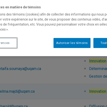
ces en matière de témoins
n.priscilla@uqam.ca
(Mi)lieux d
sons des témoins (cookies) afin de collecter des informations qui nous 
r votre expérience sur le site, de vous proposer des contenus vidéo, d’a
Innovation
es de fréquentation, etc. Vous pouvez personnaliser votre choix en séle
eault.paul@uqam.ca
ces ».
Innovation
érences
Autoriser les témoins
Tout
not.zandra@uqam.ca
Innovation
Innovation
etaifa.soumaya@uqam.ca
Déterminant
Gestion de 
elma.majdi@uqam.ca
Innovation
.harold@uqam.ca
Diffusion