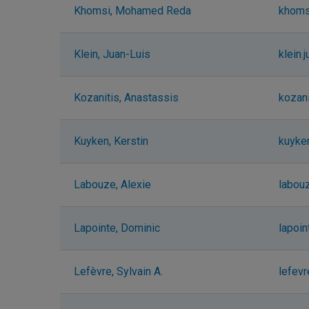
Khomsi, Mohamed Reda
khoms
Klein, Juan-Luis
klein.
Kozanitis, Anastassis
kozan
Kuyken, Kerstin
kuyke
Labouze, Alexie
labou
Lapointe, Dominic
lapoi
Lefèvre, Sylvain A.
lefev