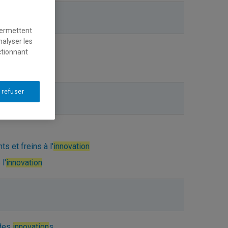
e l'
innovation
permettent
nalyser les
en tourisme
ctionnant
 refuser
frugale
s et freins à l'
innovation
l'
innovation
 des
innovation
s