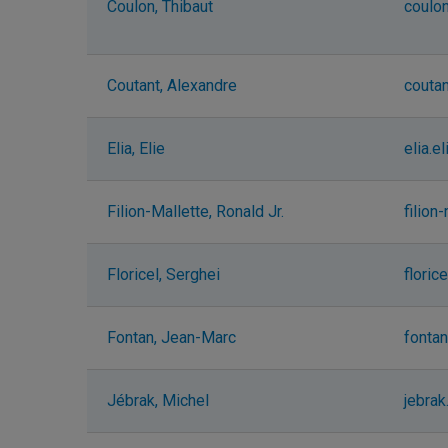
Coulon, Thibaut
coulo
Coutant, Alexandre
couta
Elia, Elie
elia.
Filion-Mallette, Ronald Jr.
filion
Floricel, Serghei
floric
Fontan, Jean-Marc
fonta
Jébrak, Michel
jebra