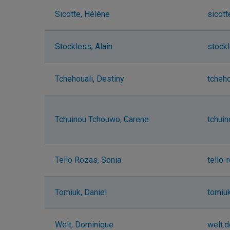
Sicotte, Hélène
sicot
Stockless, Alain
stock
Tchehouali, Destiny
tcheh
Tchuinou Tchouwo, Carene
tchui
Tello Rozas, Sonia
tello
Tomiuk, Daniel
tomiu
Welt, Dominique
welt.