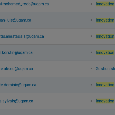
i.mohamed_reda@uqam.ca
Innovation
juan-luis@uqam.ca
Innovation
itis.anastassis@uqam.ca
Innovation
n.kerstin@uqam.ca
Innovation
ze.alexie@uqam.ca
Gestion st
nte.dominic@uqam.ca
Innovation
re.sylvain@uqam.ca
Innovation