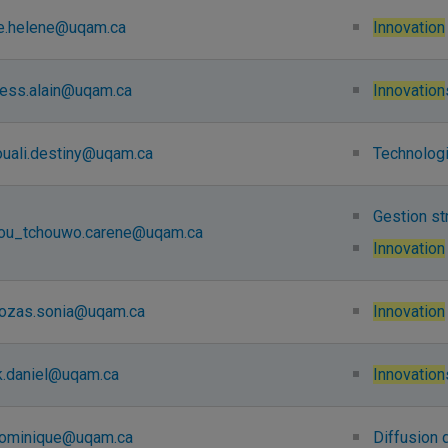
te.helene@uqam.ca
Innovation
less.alain@uqam.ca
Innovation
ouali.destiny@uqam.ca
Technolog
Gestion st
nou_tchouwo.carene@uqam.ca
Innovation
-rozas.sonia@uqam.ca
Innovation
k.daniel@uqam.ca
Innovation
dominique@uqam.ca
Diffusion