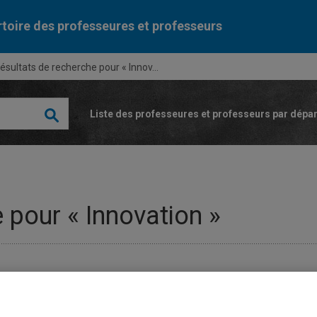
toire des professeures et professeurs
ésultats de recherche pour « Innov...
Liste des professeures et professeurs par dépa
 pour « Innovation »
riel
Expertis