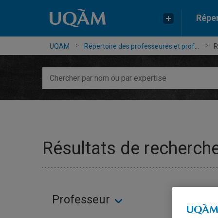
Réper
UQAM
Répertoire des professeures et prof...
R
Chercher
par
nom
ou
par
expertise
Résultats de recherche
Professeur
Cour