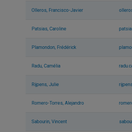
Olleros, Francisco-Javier
ollero
Patsias, Caroline
patsi
Plamondon, Frédérick
plamo
Radu, Camélia
radu.
Rijpens, Julie
rijpen
Romero-Torres, Alejandro
romer
Sabourin, Vincent
sabou