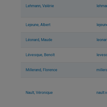
Lehmann, Valérie
lehma
Lejeune, Albert
lejeu
Léonard, Maude
leona
Lévesque, Benoît
leves
Millerand, Florence
mille
Nault, Véronique
nault