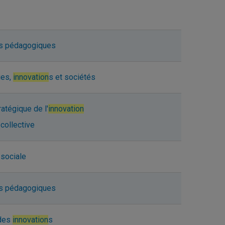
s pédagogiques
ies,
innovation
s et sociétés
ratégique de l'
innovation
collective
sociale
s pédagogiques
 des
innovation
s