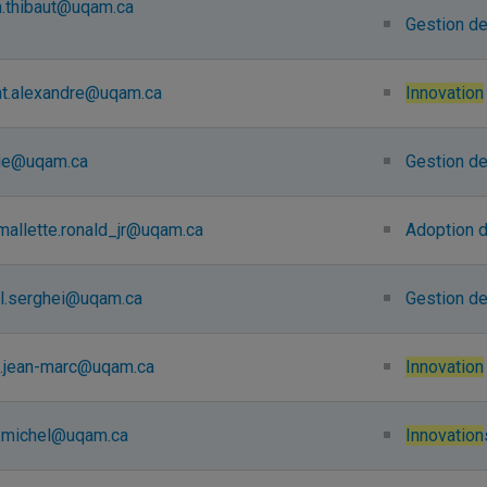
n.thibaut@uqam.ca
Gestion de
nt.alexandre@uqam.ca
Innovation
elie@uqam.ca
Gestion de 
-mallette.ronald_jr@uqam.ca
Adoption d
el.serghei@uqam.ca
Gestion de
n.jean-marc@uqam.ca
Innovation
k.michel@uqam.ca
Innovation