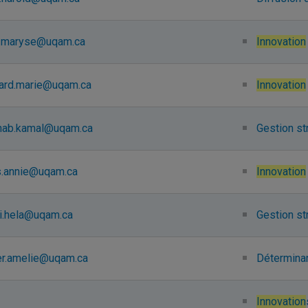
n.maryse@uqam.ca
Innovation
ard.marie@uqam.ca
Innovation
nab.kamal@uqam.ca
Gestion st
.annie@uqam.ca
Innovation
i.hela@uqam.ca
Gestion st
ier.amelie@uqam.ca
Déterminant
Innovation